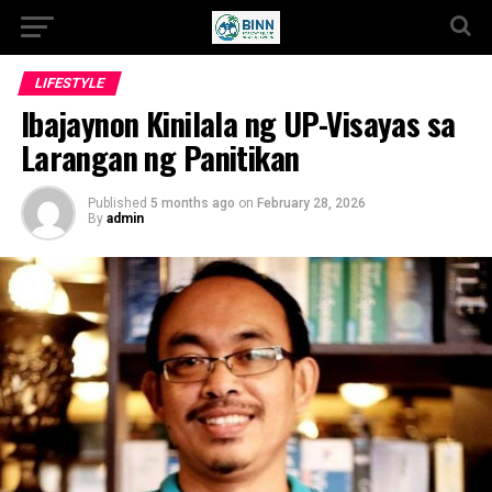
LIFESTYLE
Ibajaynon Kinilala ng UP-Visayas sa
Larangan ng Panitikan
Published
5 months ago
on
February 28, 2026
By
admin