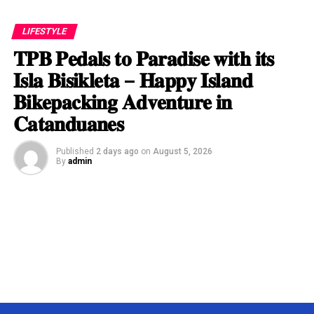
LIFESTYLE
𝐓𝐏𝐁 𝐏𝐞𝐝𝐚𝐥𝐬 𝐭𝐨 𝐏𝐚𝐫𝐚𝐝𝐢𝐬𝐞 𝐰𝐢𝐭𝐡 𝐢𝐭𝐬
𝐈𝐬𝐥𝐚 𝐁𝐢𝐬𝐢𝐤𝐥𝐞𝐭𝐚 – 𝐇𝐚𝐩𝐩𝐲 𝐈𝐬𝐥𝐚𝐧𝐝
𝐁𝐢𝐤𝐞𝐩𝐚𝐜𝐤𝐢𝐧𝐠 𝐀𝐝𝐯𝐞𝐧𝐭𝐮𝐫𝐞 𝐢𝐧
𝐂𝐚𝐭𝐚𝐧𝐝𝐮𝐚𝐧𝐞𝐬
Published
2 days ago
on
August 5, 2026
By
admin