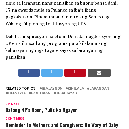
siglo sa larangan nang panitikan sa buong bansa dahil
17 na awards mula sa Palanca sa iba’t ibang
pagkakataon. Pinamunuan din nito ang Sentro ng
Wikang Filipino ng Institusyon ng UPV.
Dahil sa inspirasyon na eto ni Deriada, nagdesisyon ang
UPV na ilunsad ang programa para kilalanin ang
kahusayan ng mga taga Visayas sa larangan ng
panitikan.
RELATED TOPICS:
IBAJAYNON
KINILALA
LARANGAN
LIFESTYLE
PANITIKAN
UP-VISAYAS
UP NEXT
Batang 4P’s Noon, Pulis Na Ngayon
DON'T MISS
Reminder to Mothers and Caregivers: Be Wary of Baby