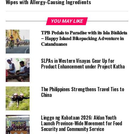
Wipes with Allergy-Causing Ingredients
YOU MAY LIKE
𝐓𝐏𝐁 𝐏𝐞𝐝𝐚𝐥𝐬 𝐭𝐨 𝐏𝐚𝐫𝐚𝐝𝐢𝐬𝐞 𝐰𝐢𝐭𝐡 𝐢𝐭𝐬 𝐈𝐬𝐥𝐚 𝐁𝐢𝐬𝐢𝐤𝐥𝐞𝐭𝐚
– 𝐇𝐚𝐩𝐩𝐲 𝐈𝐬𝐥𝐚𝐧𝐝 𝐁𝐢𝐤𝐞𝐩𝐚𝐜𝐤𝐢𝐧𝐠 𝐀𝐝𝐯𝐞𝐧𝐭𝐮𝐫𝐞 𝐢𝐧
𝐂𝐚𝐭𝐚𝐧𝐝𝐮𝐚𝐧𝐞𝐬
SLPAs in Western Visayas Gear Up for
Product Enhancement under Project Katha
The Philippines Strengthens Travel Ties to
China
Linggo ng Kabataan 2026: Aklan Youth
Launch Province-Wide Movement for Food
Security and Community Service