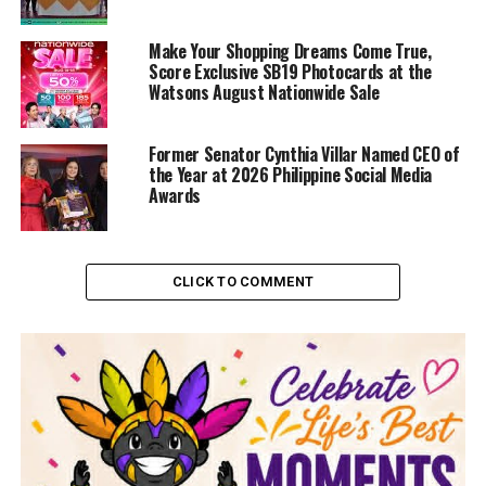
Make Your Shopping Dreams Come True,
Score Exclusive SB19 Photocards at the
Watsons August Nationwide Sale
Former Senator Cynthia Villar Named CEO of
the Year at 2026 Philippine Social Media
Awards
CLICK TO COMMENT