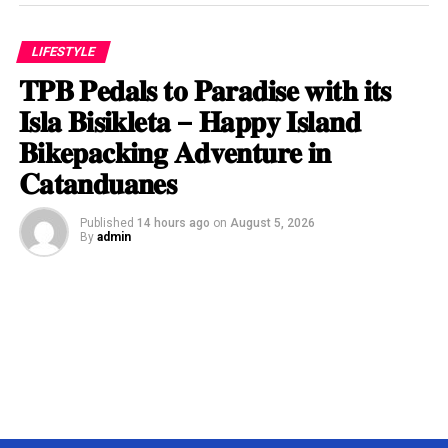
LIFESTYLE
𝐓𝐏𝐁 𝐏𝐞𝐝𝐚𝐥𝐬 𝐭𝐨 𝐏𝐚𝐫𝐚𝐝𝐢𝐬𝐞 𝐰𝐢𝐭𝐡 𝐢𝐭𝐬
𝐈𝐬𝐥𝐚 𝐁𝐢𝐬𝐢𝐤𝐥𝐞𝐭𝐚 – 𝐇𝐚𝐩𝐩𝐲 𝐈𝐬𝐥𝐚𝐧𝐝
𝐁𝐢𝐤𝐞𝐩𝐚𝐜𝐤𝐢𝐧𝐠 𝐀𝐝𝐯𝐞𝐧𝐭𝐮𝐫𝐞 𝐢𝐧
𝐂𝐚𝐭𝐚𝐧𝐝𝐮𝐚𝐧𝐞𝐬
Published
14 hours ago
on
August 5, 2026
By
admin