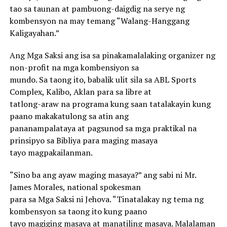
tao sa taunan at pambuong-daigdig na serye ng
kombensyon na may temang “Walang-Hanggang
Kaligayahan.”
Ang Mga Saksi ang isa sa pinakamalalaking organizer ng
non-profit na mga kombensiyon sa
mundo. Sa taong ito, babalik ulit sila sa ABL Sports
Complex, Kalibo, Aklan para sa libre at
tatlong-araw na programa kung saan tatalakayin kung
paano makakatulong sa atin ang
pananampalataya at pagsunod sa mga praktikal na
prinsipyo sa Bibliya para maging masaya
tayo magpakailanman.
“Sino ba ang ayaw maging masaya?” ang sabi ni Mr.
James Morales, national spokesman
para sa Mga Saksi ni Jehova. “Tinatalakay ng tema ng
kombensyon sa taong ito kung paano
tayo magiging masaya at manatiling masaya. Malalaman