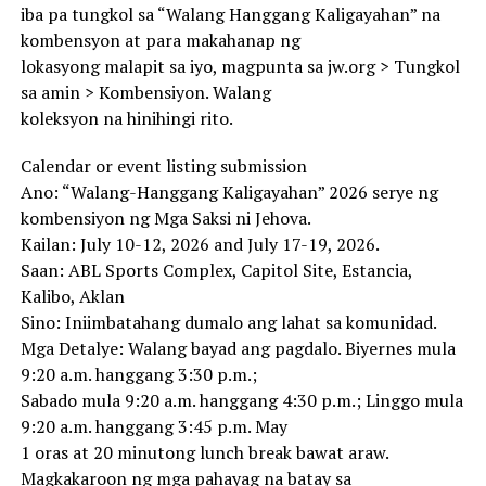
iba pa tungkol sa “Walang Hanggang Kaligayahan” na
kombensyon at para makahanap ng
lokasyong malapit sa iyo, magpunta sa jw.org > Tungkol
sa amin > Kombensiyon. Walang
koleksyon na hinihingi rito.
Calendar or event listing submission
Ano: “Walang-Hanggang Kaligayahan” 2026 serye ng
kombensiyon ng Mga Saksi ni Jehova.
Kailan: July 10-12, 2026 and July 17-19, 2026.
Saan: ABL Sports Complex, Capitol Site, Estancia,
Kalibo, Aklan
Sino: Iniimbatahang dumalo ang lahat sa komunidad.
Mga Detalye: Walang bayad ang pagdalo. Biyernes mula
9:20 a.m. hanggang 3:30 p.m.;
Sabado mula 9:20 a.m. hanggang 4:30 p.m.; Linggo mula
9:20 a.m. hanggang 3:45 p.m. May
1 oras at 20 minutong lunch break bawat araw.
Magkakaroon ng mga pahayag na batay sa