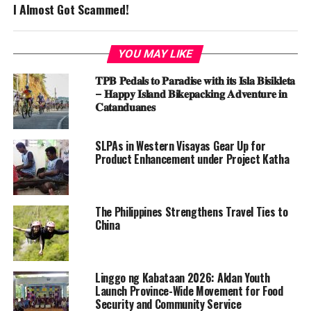
I Almost Got Scammed!
YOU MAY LIKE
𝐓𝐏𝐁 𝐏𝐞𝐝𝐚𝐥𝐬 𝐭𝐨 𝐏𝐚𝐫𝐚𝐝𝐢𝐬𝐞 𝐰𝐢𝐭𝐡 𝐢𝐭𝐬 𝐈𝐬𝐥𝐚 𝐁𝐢𝐬𝐢𝐤𝐥𝐞𝐭𝐚
– 𝐇𝐚𝐩𝐩𝐲 𝐈𝐬𝐥𝐚𝐧𝐝 𝐁𝐢𝐤𝐞𝐩𝐚𝐜𝐤𝐢𝐧𝐠 𝐀𝐝𝐯𝐞𝐧𝐭𝐮𝐫𝐞 𝐢𝐧
𝐂𝐚𝐭𝐚𝐧𝐝𝐮𝐚𝐧𝐞𝐬
SLPAs in Western Visayas Gear Up for
Product Enhancement under Project Katha
The Philippines Strengthens Travel Ties to
China
Linggo ng Kabataan 2026: Aklan Youth
Launch Province-Wide Movement for Food
Security and Community Service