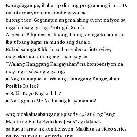
Karagdagan pa, ihaharap din ang programang ito sa 19
na internasyonal na kombensiyon sa
buong taon. Gaganapin ang malaking event na iyon sa
mga bansa gaya ng Protugal, South
Africa at Pilipinas, at libong-libong delegado mula sa
iba’t ibang lugar sa mundo ang dadalo.
Bukod sa mga Bible-based na video at interview,
magkakaroon din ng mga pahayag sa
“Walang Hanggang Kaligayahan” na kombensiyon na
may mga paksang gaya ng:
● Nag-uumapaw at Walang-Hanggang Kaligayahan –
Posible Ba Ito?
● Bakit Kayo Nag-aalala?
● Natagpuan Mo Na Ba ang Kayamanan?
Ang pinakainaabangang Episode 4,5 at 6 ng “Ang
Mabuting Balita Ayon kay Jesus” ay ilalabas
sa bawat araw ng kombensyon. Makikita sa video series
na ito, na may 18 episode, ang