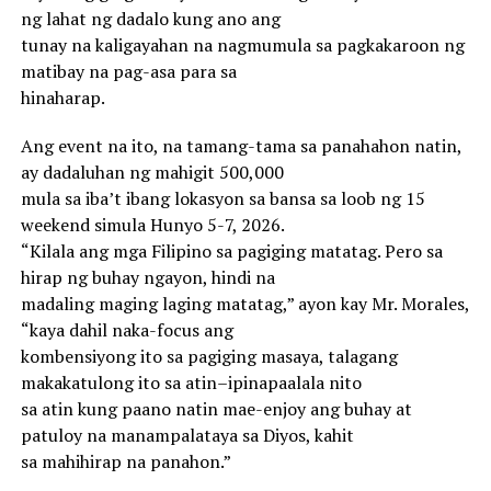
ng lahat ng dadalo kung ano ang
tunay na kaligayahan na nagmumula sa pagkakaroon ng
matibay na pag-asa para sa
hinaharap.
Ang event na ito, na tamang-tama sa panahahon natin,
ay dadaluhan ng mahigit 500,000
mula sa iba’t ibang lokasyon sa bansa sa loob ng 15
weekend simula Hunyo 5-7, 2026.
“Kilala ang mga Filipino sa pagiging matatag. Pero sa
hirap ng buhay ngayon, hindi na
madaling maging laging matatag,” ayon kay Mr. Morales,
“kaya dahil naka-focus ang
kombensiyong ito sa pagiging masaya, talagang
makakatulong ito sa atin–ipinapaalala nito
sa atin kung paano natin mae-enjoy ang buhay at
patuloy na manampalataya sa Diyos, kahit
sa mahihirap na panahon.”