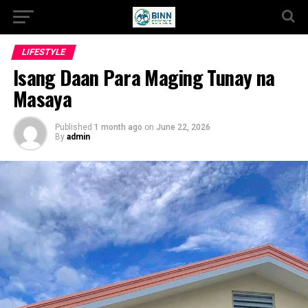
LIFESTYLE
Isang Daan Para Maging Tunay na
Masaya
Published
1 month ago
on
June 22, 2026
By
admin