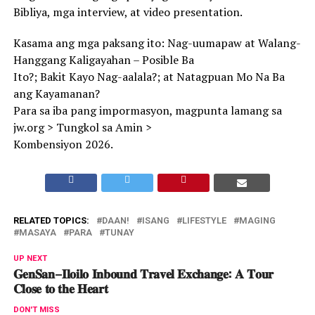
Bibliya, mga interview, at video presentation.
Kasama ang mga paksang ito: Nag-uumapaw at Walang-
Hanggang Kaligayahan – Posible Ba
Ito?; Bakit Kayo Nag-aalala?; at Natagpuan Mo Na Ba
ang Kayamanan?
Para sa iba pang impormasyon, magpunta lamang sa
jw.org > Tungkol sa Amin >
Kombensiyon 2026.
RELATED TOPICS:
DAAN!
ISANG
LIFESTYLE
MAGING
MASAYA
PARA
TUNAY
UP NEXT
𝐆𝐞𝐧𝐒𝐚𝐧–𝐈𝐥𝐨𝐢𝐥𝐨 𝐈𝐧𝐛𝐨𝐮𝐧𝐝 𝐓𝐫𝐚𝐯𝐞𝐥 𝐄𝐱𝐜𝐡𝐚𝐧𝐠𝐞: 𝐀 𝐓𝐨𝐮𝐫
𝐂𝐥𝐨𝐬𝐞 𝐭𝐨 𝐭𝐡𝐞 𝐇𝐞𝐚𝐫𝐭
DON'T MISS