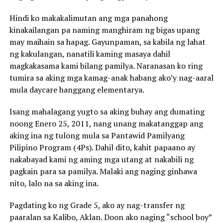
Hindi ko makakalimutan ang mga panahong
kinakailangan pa naming manghiram ng bigas upang
may maihain sa hapag. Gayunpaman, sa kabila ng lahat
ng kakulangan, nanatili kaming masaya dahil
magkakasama kami bilang pamilya. Naranasan ko ring
tumira sa aking mga kamag-anak habang ako’y nag-aaral
mula daycare hanggang elementarya.
Isang mahalagang yugto sa aking buhay ang dumating
noong Enero 25, 2011, nang unang makatanggap ang
aking ina ng tulong mula sa Pantawid Pamilyang
Pilipino Program (4Ps). Dahil dito, kahit papaano ay
nakabayad kami ng aming mga utang at nakabili ng
pagkain para sa pamilya. Malaki ang naging ginhawa
nito, lalo na sa aking ina.
Pagdating ko ng Grade 5, ako ay nag-transfer ng
paaralan sa Kalibo, Aklan. Doon ako naging “school boy”