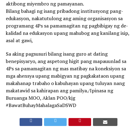
aktibong miyembro ng pamayanan.
Bilang bahagi ng isang pribadong institusyong pang-
edukasyon, nakatutulong ang aming organisasyon sa
programang 4Ps sa pamamagitan ng pagbibigay ng de-
kalidad na edukasyon upang mahubog ang kanilang isip,
asal at gawi,
Sa aking pagsusuri bilang isang guro at dating
benepisyaryo, ang aspetong higit pang mapauunlad sa
4Ps sa pamamagitan ng mas matibay na koneksiyon sa
mga ahensya upang mabigyan ng pagkakataon upang
makahanap trabaho o kabuhayan upang tuluyan nang
makatawid sa kahirapan ang pamilya./Ipinasa ng
Buruanga MOO, Aklan POO/kjg
#BawatBuhayMahalagaSaDSWD