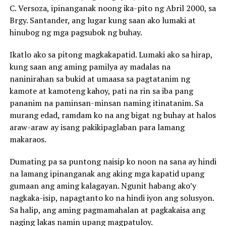
C. Versoza, ipinanganak noong ika-pito ng Abril 2000, sa
Brgy. Santander, ang lugar kung saan ako lumaki at
hinubog ng mga pagsubok ng buhay.
Ikatlo ako sa pitong magkakapatid. Lumaki ako sa hirap,
kung saan ang aming pamilya ay madalas na
naninirahan sa bukid at umaasa sa pagtatanim ng
kamote at kamoteng kahoy, pati na rin sa iba pang
pananim na paminsan-minsan naming itinatanim. Sa
murang edad, ramdam ko na ang bigat ng buhay at halos
araw-araw ay isang pakikipaglaban para lamang
makaraos.
Dumating pa sa puntong naisip ko noon na sana ay hindi
na lamang ipinanganak ang aking mga kapatid upang
gumaan ang aming kalagayan. Ngunit habang ako’y
nagkaka-isip, napagtanto ko na hindi iyon ang solusyon.
Sa halip, ang aming pagmamahalan at pagkakaisa ang
naging lakas namin upang magpatuloy.