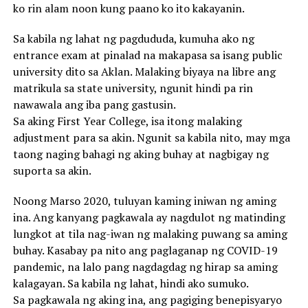
ko rin alam noon kung paano ko ito kakayanin.
Sa kabila ng lahat ng pagdududa, kumuha ako ng
entrance exam at pinalad na makapasa sa isang public
university dito sa Aklan. Malaking biyaya na libre ang
matrikula sa state university, ngunit hindi pa rin
nawawala ang iba pang gastusin.
Sa aking First Year College, isa itong malaking
adjustment para sa akin. Ngunit sa kabila nito, may mga
taong naging bahagi ng aking buhay at nagbigay ng
suporta sa akin.
Noong Marso 2020, tuluyan kaming iniwan ng aming
ina. Ang kanyang pagkawala ay nagdulot ng matinding
lungkot at tila nag-iwan ng malaking puwang sa aming
buhay. Kasabay pa nito ang paglaganap ng COVID-19
pandemic, na lalo pang nagdagdag ng hirap sa aming
kalagayan. Sa kabila ng lahat, hindi ako sumuko.
Sa pagkawala ng aking ina, ang pagiging benepisyaryo