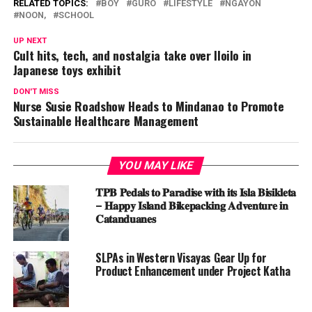
RELATED TOPICS:
BOY
GURO
LIFESTYLE
NGAYON
NOON,
SCHOOL
UP NEXT
Cult hits, tech, and nostalgia take over Iloilo in
Japanese toys exhibit
DON'T MISS
Nurse Susie Roadshow Heads to Mindanao to Promote
Sustainable Healthcare Management
YOU MAY LIKE
𝐓𝐏𝐁 𝐏𝐞𝐝𝐚𝐥𝐬 𝐭𝐨 𝐏𝐚𝐫𝐚𝐝𝐢𝐬𝐞 𝐰𝐢𝐭𝐡 𝐢𝐭𝐬 𝐈𝐬𝐥𝐚 𝐁𝐢𝐬𝐢𝐤𝐥𝐞𝐭𝐚
– 𝐇𝐚𝐩𝐩𝐲 𝐈𝐬𝐥𝐚𝐧𝐝 𝐁𝐢𝐤𝐞𝐩𝐚𝐜𝐤𝐢𝐧𝐠 𝐀𝐝𝐯𝐞𝐧𝐭𝐮𝐫𝐞 𝐢𝐧
𝐂𝐚𝐭𝐚𝐧𝐝𝐮𝐚𝐧𝐞𝐬
SLPAs in Western Visayas Gear Up for
Product Enhancement under Project Katha