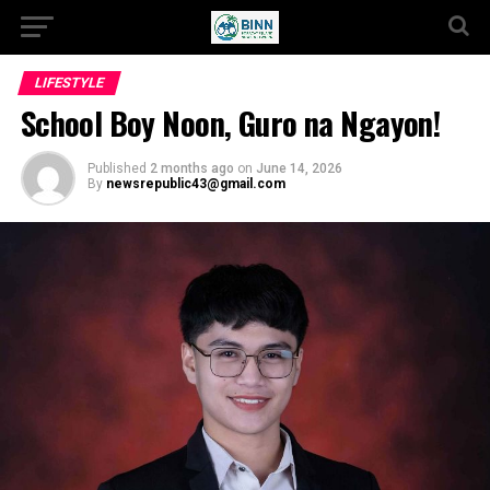
LIFESTYLE
School Boy Noon, Guro na Ngayon!
Published
2 months ago
on
June 14, 2026
By
newsrepublic43@gmail.com