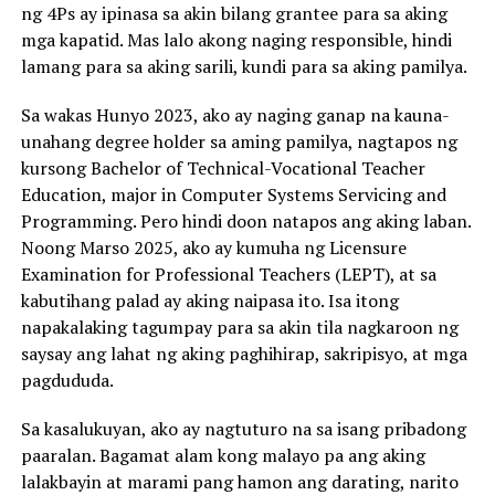
ng 4Ps ay ipinasa sa akin bilang grantee para sa aking
mga kapatid. Mas lalo akong naging responsible, hindi
lamang para sa aking sarili, kundi para sa aking pamilya.
Sa wakas Hunyo 2023, ako ay naging ganap na kauna-
unahang degree holder sa aming pamilya, nagtapos ng
kursong Bachelor of Technical-Vocational Teacher
Education, major in Computer Systems Servicing and
Programming. Pero hindi doon natapos ang aking laban.
Noong Marso 2025, ako ay kumuha ng Licensure
Examination for Professional Teachers (LEPT), at sa
kabutihang palad ay aking naipasa ito. Isa itong
napakalaking tagumpay para sa akin tila nagkaroon ng
saysay ang lahat ng aking paghihirap, sakripisyo, at mga
pagdududa.
Sa kasalukuyan, ako ay nagtuturo na sa isang pribadong
paaralan. Bagamat alam kong malayo pa ang aking
lalakbayin at marami pang hamon ang darating, narito