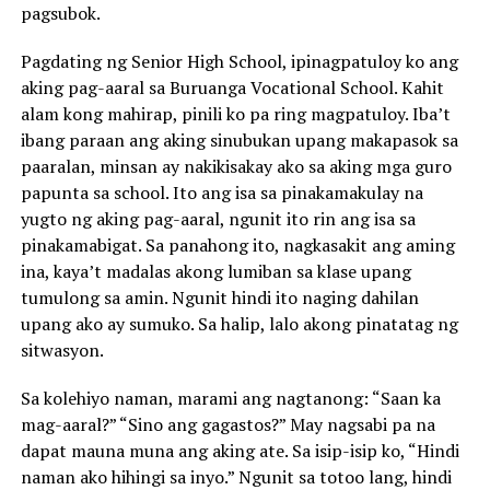
pagsubok.
Pagdating ng Senior High School, ipinagpatuloy ko ang
aking pag-aaral sa Buruanga Vocational School. Kahit
alam kong mahirap, pinili ko pa ring magpatuloy. Iba’t
ibang paraan ang aking sinubukan upang makapasok sa
paaralan, minsan ay nakikisakay ako sa aking mga guro
papunta sa school. Ito ang isa sa pinakamakulay na
yugto ng aking pag-aaral, ngunit ito rin ang isa sa
pinakamabigat. Sa panahong ito, nagkasakit ang aming
ina, kaya’t madalas akong lumiban sa klase upang
tumulong sa amin. Ngunit hindi ito naging dahilan
upang ako ay sumuko. Sa halip, lalo akong pinatatag ng
sitwasyon.
Sa kolehiyo naman, marami ang nagtanong: “Saan ka
mag-aaral?” “Sino ang gagastos?” May nagsabi pa na
dapat mauna muna ang aking ate. Sa isip-isip ko, “Hindi
naman ako hihingi sa inyo.” Ngunit sa totoo lang, hindi