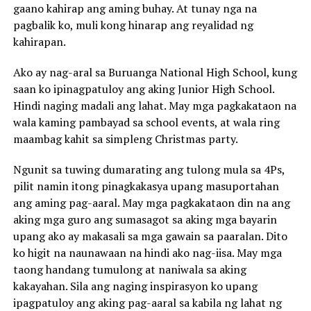
gaano kahirap ang aming buhay. At tunay nga na
pagbalik ko, muli kong hinarap ang reyalidad ng
kahirapan.
Ako ay nag-aral sa Buruanga National High School, kung
saan ko ipinagpatuloy ang aking Junior High School.
Hindi naging madali ang lahat. May mga pagkakataon na
wala kaming pambayad sa school events, at wala ring
maambag kahit sa simpleng Christmas party.
Ngunit sa tuwing dumarating ang tulong mula sa 4Ps,
pilit namin itong pinagkakasya upang masuportahan
ang aming pag-aaral. May mga pagkakataon din na ang
aking mga guro ang sumasagot sa aking mga bayarin
upang ako ay makasali sa mga gawain sa paaralan. Dito
ko higit na naunawaan na hindi ako nag-iisa. May mga
taong handang tumulong at naniwala sa aking
kakayahan. Sila ang naging inspirasyon ko upang
ipagpatuloy ang aking pag-aaral sa kabila ng lahat ng