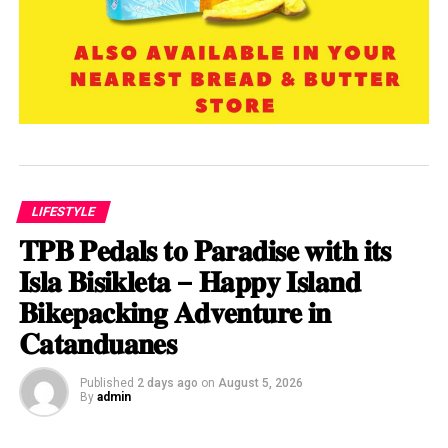
LIFESTYLE
𝐓𝐏𝐁 𝐏𝐞𝐝𝐚𝐥𝐬 𝐭𝐨 𝐏𝐚𝐫𝐚𝐝𝐢𝐬𝐞 𝐰𝐢𝐭𝐡 𝐢𝐭𝐬
𝐈𝐬𝐥𝐚 𝐁𝐢𝐬𝐢𝐤𝐥𝐞𝐭𝐚 – 𝐇𝐚𝐩𝐩𝐲 𝐈𝐬𝐥𝐚𝐧𝐝
𝐁𝐢𝐤𝐞𝐩𝐚𝐜𝐤𝐢𝐧𝐠 𝐀𝐝𝐯𝐞𝐧𝐭𝐮𝐫𝐞 𝐢𝐧
𝐂𝐚𝐭𝐚𝐧𝐝𝐮𝐚𝐧𝐞𝐬
Published
2 days ago
on
August 5, 2026
By
admin