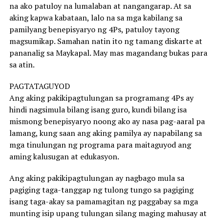
na ako patuloy na lumalaban at nangangarap. At sa
aking kapwa kabataan, lalo na sa mga kabilang sa
pamilyang benepisyaryo ng 4Ps, patuloy tayong
magsumikap. Samahan natin ito ng tamang diskarte at
pananalig sa Maykapal. May mas magandang bukas para
sa atin.
PAGTATAGUYOD
Ang aking pakikipagtulungan sa programang 4Ps ay
hindi nagsimula bilang isang guro, kundi bilang isa
mismong benepisyaryo noong ako ay nasa pag-aaral pa
lamang, kung saan ang aking pamilya ay napabilang sa
mga tinulungan ng programa para maitaguyod ang
aming kalusugan at edukasyon.
Ang aking pakikipagtulungan ay nagbago mula sa
pagiging taga-tanggap ng tulong tungo sa pagiging
isang taga-akay sa pamamagitan ng paggabay sa mga
munting isip upang tulungan silang maging mahusay at