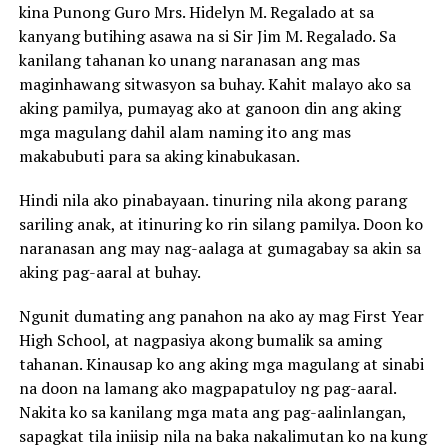
kina Punong Guro Mrs. Hidelyn M. Regalado at sa
kanyang butihing asawa na si Sir Jim M. Regalado. Sa
kanilang tahanan ko unang naranasan ang mas
maginhawang sitwasyon sa buhay. Kahit malayo ako sa
aking pamilya, pumayag ako at ganoon din ang aking
mga magulang dahil alam naming ito ang mas
makabubuti para sa aking kinabukasan.
Hindi nila ako pinabayaan. tinuring nila akong parang
sariling anak, at itinuring ko rin silang pamilya. Doon ko
naranasan ang may nag-aalaga at gumagabay sa akin sa
aking pag-aaral at buhay.
Ngunit dumating ang panahon na ako ay mag First Year
High School, at nagpasiya akong bumalik sa aming
tahanan. Kinausap ko ang aking mga magulang at sinabi
na doon na lamang ako magpapatuloy ng pag-aaral.
Nakita ko sa kanilang mga mata ang pag-aalinlangan,
sapagkat tila iniisip nila na baka nakalimutan ko na kung